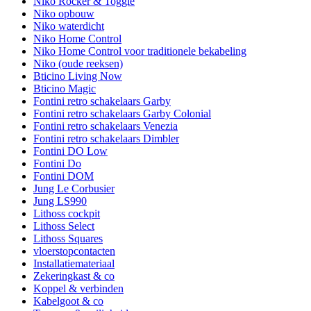
Niko Rocker & Toggle
Niko opbouw
Niko waterdicht
Niko Home Control
Niko Home Control voor traditionele bekabeling
Niko (oude reeksen)
Bticino Living Now
Bticino Magic
Fontini retro schakelaars Garby
Fontini retro schakelaars Garby Colonial
Fontini retro schakelaars Venezia
Fontini retro schakelaars Dimbler
Fontini DO Low
Fontini Do
Fontini DOM
Jung Le Corbusier
Jung LS990
Lithoss cockpit
Lithoss Select
Lithoss Squares
vloerstopcontacten
Installatiemateriaal
Zekeringkast & co
Koppel & verbinden
Kabelgoot & co