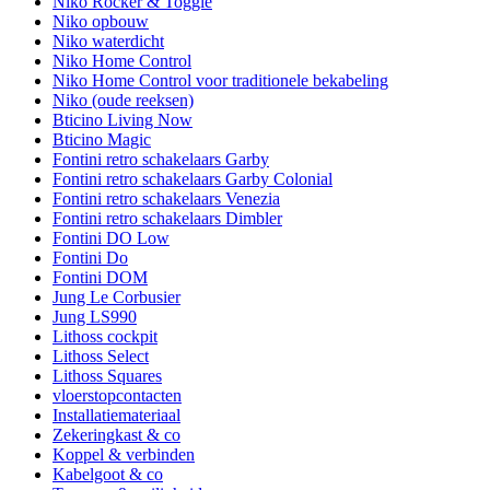
Niko Rocker & Toggle
Niko opbouw
Niko waterdicht
Niko Home Control
Niko Home Control voor traditionele bekabeling
Niko (oude reeksen)
Bticino Living Now
Bticino Magic
Fontini retro schakelaars Garby
Fontini retro schakelaars Garby Colonial
Fontini retro schakelaars Venezia
Fontini retro schakelaars Dimbler
Fontini DO Low
Fontini Do
Fontini DOM
Jung Le Corbusier
Jung LS990
Lithoss cockpit
Lithoss Select
Lithoss Squares
vloerstopcontacten
Installatiemateriaal
Zekeringkast & co
Koppel & verbinden
Kabelgoot & co