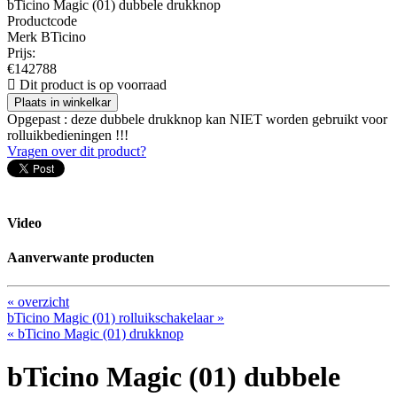
bTicino Magic (01) dubbele drukknop
Productcode
Merk BTicino
Prijs:
€
14
2788
Dit product is op voorraad
Plaats in winkelkar
Opgepast : deze dubbele drukknop kan NIET worden gebruikt voor
rolluikbedieningen !!!
Vragen over dit product?
Video
Aanverwante producten
« overzicht
bTicino Magic (01) rolluikschakelaar »
« bTicino Magic (01) drukknop
bTicino Magic (01) dubbele